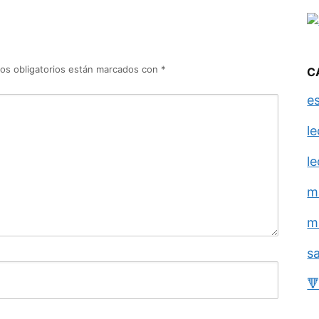
os obligatorios están marcados con
*
C
e
l
l
m
m
s
