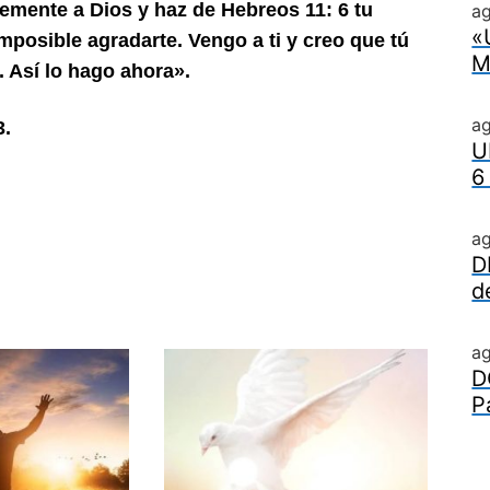
demente a Dios y haz de Hebreos
11: 6 tu
ag
«
 imposible agradarte. Vengo a
ti y creo que tú
M
 Así lo hago ahora».
a
3.
U
6
a
D
d
a
D
P