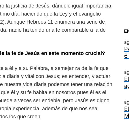
 la justicia de Jesús, dándole
igual importancia,
timo día, ha
ciendo que la Ley y el evangelio
02).
Aunque Hebreos 11 enumera una serie de
lida, nadie ha tenido una fe comparable a la de
E
ag
P
de la fe de Jesús en este
momento crucial?
6
te a él y a su Palabra, a se
mejanza de la fe que
ag
cia diaria
y vital con Jesús; es entender, y actuar
E
e nuestra vida diaria podemos tener una relación
a
 que él y su fe habita en nosotros pues él es el
puede a veces ser endeble,
pero Jesús es digno
a
E
ropia ex
periencia, además de que nos sea
M
odos los que creen.