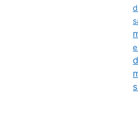
d
s
m
e
d
m
s