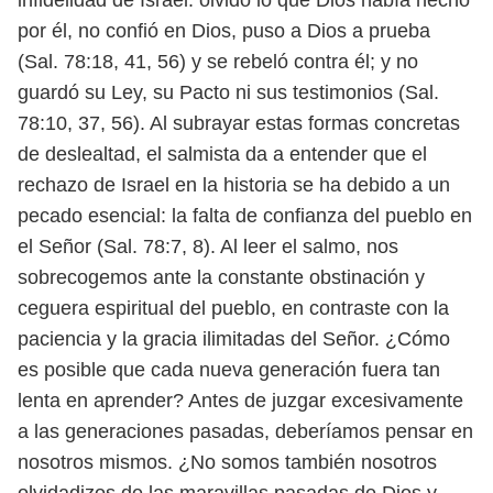
infidelidad de Israel: olvidó lo
que Dios había hecho
por él, no confió en Dios, puso a Dios a prueba
(Sal. 78:18,
41, 56) y se rebeló contra él; y no
guardó su Ley, su Pacto ni sus testimonios
(Sal.
78:10, 37, 56). Al subrayar estas formas concretas
de deslealtad, el salmista
da a entender que el
rechazo de Israel en la historia se ha debido a un
pecado
esencial: la falta de confianza del pueblo en
el Señor (Sal. 78:7, 8).
Al leer el salmo, nos
sobrecogemos ante la constante obstinación y
ceguera
espiritual del pueblo, en contraste con la
paciencia y la gracia ilimitadas del
Señor. ¿Cómo
es posible que cada nueva generación fuera tan
lenta en aprender?
Antes de juzgar excesivamente
a las generaciones pasadas, deberíamos
pensar en
nosotros mismos. ¿No somos también nosotros