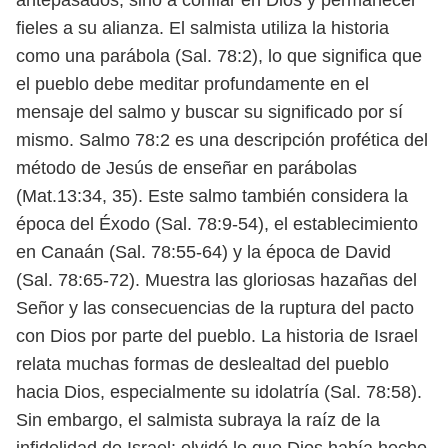
antepasados, sino a confiar en Dios y permanecer
fieles
a su alianza. El salmista utiliza la historia
como una parábola (Sal. 78:2), lo que
significa que
el pueblo debe meditar profundamente en el
mensaje del salmo
y buscar su significado por sí
mismo. Salmo 78:2 es una descripción profética
del
método de Jesús de enseñar en parábolas
(Mat.13:34, 35).
Este salmo también considera la
época del Éxodo (Sal. 78:9-54), el estableci
miento
en Canaán (Sal. 78:55-64) y la época de David
(Sal. 78:65-72). Muestra las
gloriosas hazañas del
Señor y las consecuencias de la ruptura del pacto
con Dios
por parte del pueblo. La historia de Israel
relata muchas formas de deslealtad
del pueblo
hacia Dios, especialmente su idolatría (Sal. 78:58).
Sin embargo, el salmista subraya la raíz de la