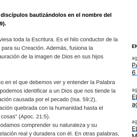
n discípulos bautizándolos en
el nombre del
9).
iesa toda la Escritura. Es
el hilo conductor de la
E
s
para su Creación. Además, fusiona la
stauración de la imagen de Dios en sus hijos
ag
P
6
co en el que debemos ver
y entender la Palabra
ag
a, podemos
identificar a un Dios que nos tiende la
E
ación causada por el pecado (Isa. 59:2),
a
lación quebrada con la humanidad hasta el
cosas” (Apoc. 21:5).
a
e podamos comprender su
naturaleza y su
E
elación real y
duradera con él. En otras palabras,
M