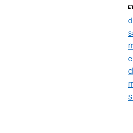
E
d
s
m
e
d
m
s