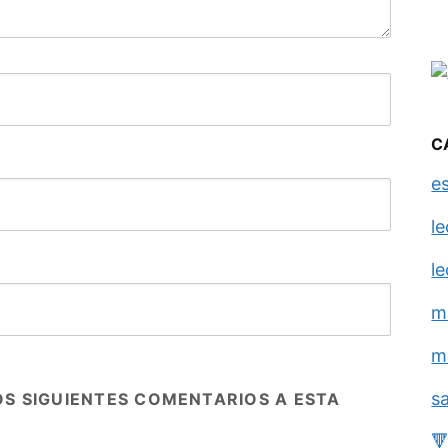
C
e
l
l
m
m
s
OS SIGUIENTES COMENTARIOS A ESTA
