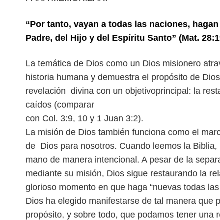
“Por tanto, vayan a todas las naciones, haga
Padre, del Hijo y del Espíritu Santo” (Mat. 28:1
L
a temática de Dios como un Dios misionero atrav
historia humana y demuestra el propósito de Dio
revelación divina con un objetivo
principal: la re
caídos (comparar
con Col. 3:9, 10 y 1 Juan 3:2).
La misión de Dios también funciona como el mar
de Dios para nosotros. Cuando leemos la Bibli
mano de manera intencional. A pesar de
la separ
mediante su misión, Dios sigue
restaurando la re
glorioso momento
en que haga “nuevas todas las 
Dios ha elegido manifestarse de tal manera qu
propósito, y sobre todo, que podamos tener una r