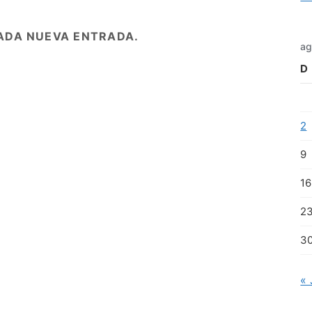
ADA NUEVA ENTRADA.
ag
D
2
9
16
2
3
« 