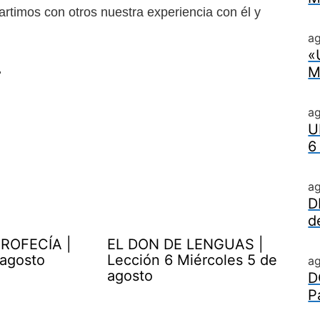
rtimos con otros nuestra experiencia con él y
ag
«
.
M
a
U
6
a
D
d
ROFECÍA |
EL DON DE LENGUAS |
 agosto
Lección 6 Miércoles 5 de
a
agosto
D
P