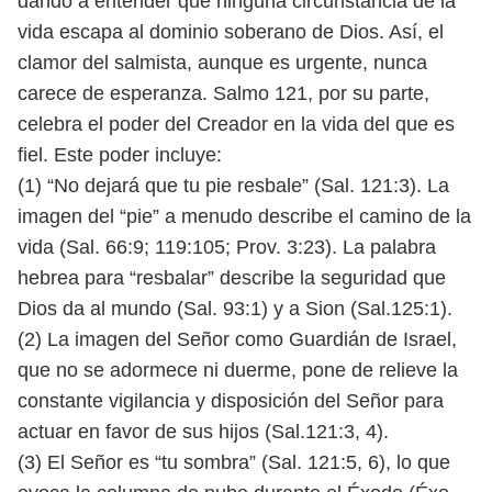
dando a entender que
ninguna circunstancia de la
vida escapa al dominio soberano de Dios. Así, el
clamor del salmista, aunque es urgente, nunca
carece de esperanza.
Salmo 121, por su parte,
celebra el poder del Creador en la vida del que es
fiel. Este poder incluye:
(1) “No dejará que tu pie resbale” (Sal. 121:3). La
imagen del “pie” a menudo
describe el camino de la
vida (Sal. 66:9; 119:105; Prov. 3:23). La palabra
hebrea
para “resbalar” describe la seguridad que
Dios da al mundo (Sal. 93:1) y a Sion
(Sal.125:1).
(2) La imagen del Señor como Guardián de Israel,
que no se adormece ni
duerme, pone de relieve la
constante vigilancia y disposición del Señor para
actuar en favor de sus hijos (Sal.121:3, 4).
(3) El Señor es “tu sombra” (Sal. 121:5, 6), lo que