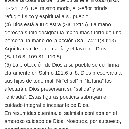
evoca la columna de nube
durante el Éxodo (Éxo.
13:21, 22). Del mismo modo, el Señor brinda
refugio físico
y espiritual a su pueblo.
(4) Dios está a tu diestra (Sal.121:5). La mano
derecha suele designar la mano
más fuerte de una
persona, la mano de la acción (Sal. 74:11;89:13).
Aquí transmite
la cercanía y el favor de Dios
(Sal.16:8; 109:31; 110:5).
(5) La protección de Dios a su pueblo se confirma
claramente en Salmo 121:6
al 8. Dios preservará a
sus hijos de todo mal. Ni “el sol” ni “la luna” los
afectarán.
Dios preservará su “salida” y su
“entrada”. Estas figuras poéticas subrayan el
cuidado integral e incesante de Dios.
En resumidas cuentas, el salmista confiaba en el
amoroso cuidado de Dios.
Nosotros, por supuesto,