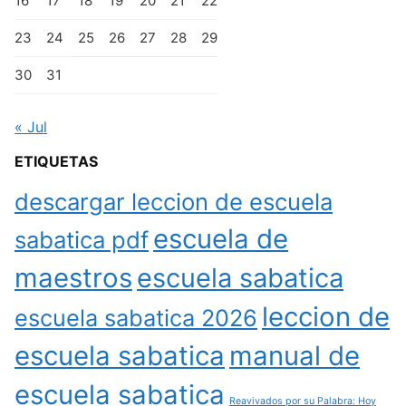
16
17
18
19
20
21
22
23
24
25
26
27
28
29
30
31
« Jul
ETIQUETAS
descargar leccion de escuela
escuela de
sabatica pdf
maestros
escuela sabatica
leccion de
escuela sabatica 2026
escuela sabatica
manual de
escuela sabatica
Reavivados por su Palabra: Hoy