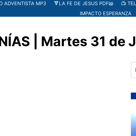
IO ADVENTISTA MP3
🔻LA FE DE JESUS PDF📖
📺 TE
IMPACTO ESPERANZA
ÍAS | Martes 31 de J