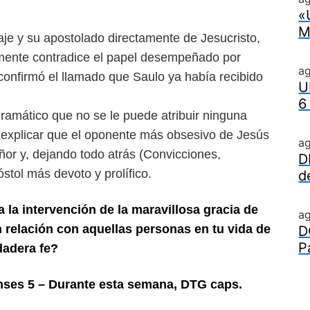
«
M
aje y su apostolado directamente de Jesucristo,
mente contradice el papel desempeñado por
a
 confirmó el llamado que Saulo ya había recibido
U
6
dramático que no se le puede atribuir ninguna
 explicar que el oponente más obsesivo de Jesús
a
or y, dejando todo atrás (Convicciones,
D
stol más devoto y prolífico.
d
 la intervención de la maravillosa gracia de
a
 relación con aquellas personas en tu vida de
D
P
dadera fe?
nses 5 – Durante esta semana, DTG caps.