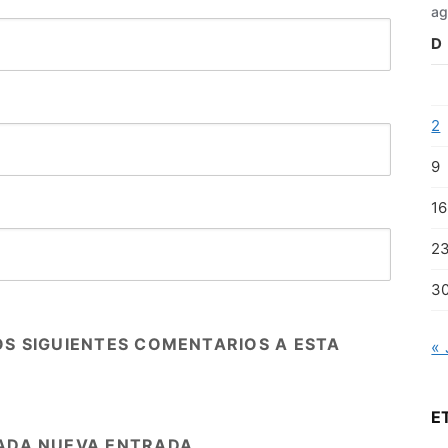
ag
D
2
9
16
2
3
OS SIGUIENTES COMENTARIOS A ESTA
« 
E
ADA NUEVA ENTRADA.