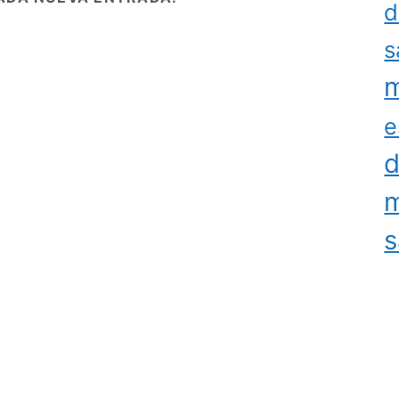
d
s
m
e
d
m
s