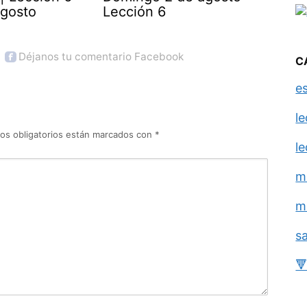
agosto
Lección 6
Déjanos tu comentario Facebook
C
e
l
os obligatorios están marcados con
*
l
m
m
s
