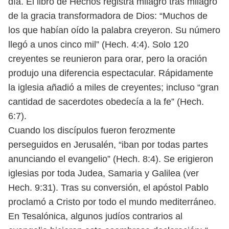
día. El libro
de Hechos registra milagro tras milagro
de la gracia transformadora de Dios:
“Muchos de
los que habían oído la palabra creyeron. Su número
llegó a unos
cinco mil” (Hech. 4:4). Solo 120
creyentes se reunieron para orar, pero la oración
produjo una diferencia espectacular. Rápidamente
la iglesia añadió a miles de
creyentes; incluso “gran
cantidad de sacerdotes obedecía a la fe” (Hech.
6:7).
Cuando los discípulos fueron ferozmente
perseguidos en Jerusalén, “iban por
todas partes
anunciando el evangelio” (Hech. 8:4). Se erigieron
iglesias por toda
Judea, Samaria y Galilea (ver
Hech. 9:31). Tras su conversión, el apóstol Pablo
proclamó a Cristo por todo el mundo mediterráneo.
En Tesalónica, algunos
judíos contrarios al