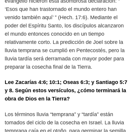
evangelio hicieron esta asombrosa declaración: “
‘Esos que
han trastornado el mundo entero han
venido también aquí’ ” (Hech. 17:6). Me
diante el
poder del Espíritu Santo, los discípulos alcanzaron
el mundo entonces
conocido en un tiempo
relativamente corto. La predicción de Joel sobre la
lluvia
temprana se cumplió en Pentecostés, pero la
lluvia tardía será derramada con
mayor poder para
preparar la cosecha final de la Tierra.
Lee Zacarías 4:6; 10:1; Oseas 6:3; y Santiago 5:7
y 8. Según estos versículos,
¿cómo terminará la
obra de Dios en la Tierra?
Los términos lluvia “temprana” y “tardía” están
tomados del ciclo de la co
secha en Israel. La lluvia
temprana caía en el otoño, para germinar la semilla.