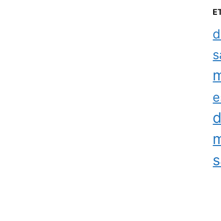
E
d
s
m
e
d
m
s