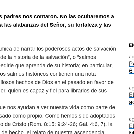
 padres nos contaron. No las ocul
taremos a
a las alabanzas del Señor,
su fortaleza y las
E
ámica de narrar los poderosos
actos de salvación
ag
 de la
historia de la salvación”, o “salmos
P
pedirle que aprenda de su historia; en particular,
6
os salmos históricos contienen una nota
llosos hechos de Dios en el pasado en favor
de
ag
or, quien es capaz y fiel para
librarlos de sus
E
a
 que nos ayudan a ver nuestra
vida como parte de
 pasado como
propio. Como hemos sido adoptados
a
o de Cristo (Rom. 8:15; 9:24-26; Gál. 4:6, 7), la
E
, de hecho, el relato de nuestra ascendencia
M