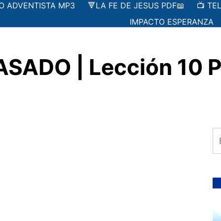
IO ADVENTISTA MP3
🔻LA FE DE JESUS PDF📖
📺 TE
IMPACTO ESPERANZA
ADO | Lección 10 Pa