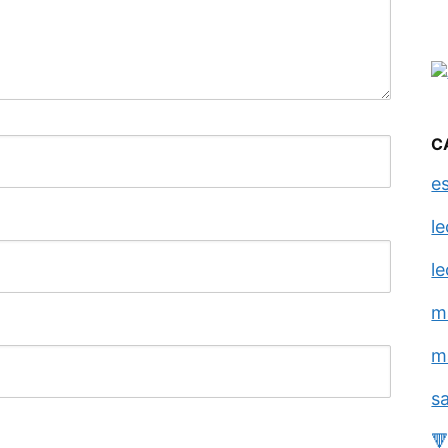
C
e
l
l
m
m
s
