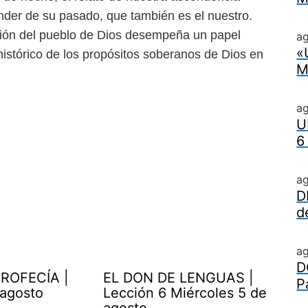
ender de su pasado, que también
es el nuestro.
ción del pueblo de Dios
desempeña un papel
ag
«
histórico
de los propósitos soberanos de Dios en
M
a
U
6
a
D
d
a
D
ROFECÍA |
EL DON DE LENGUAS |
P
 agosto
Lección 6 Miércoles 5 de
agosto