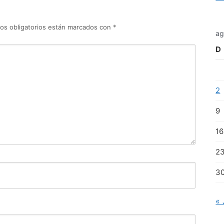
os obligatorios están marcados con
*
ag
D
2
9
16
2
3
« 