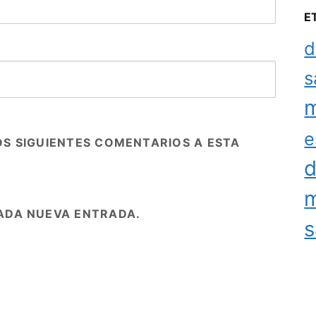
E
d
s
m
e
OS SIGUIENTES COMENTARIOS A ESTA
d
m
ADA NUEVA ENTRADA.
s