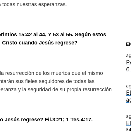
a todas nuestras esperanzas.
intios 15:42 al 44, Y 53 al 55. Según estos
n Cristo cuando Jesús regrese?
E
ag
P
6
a resurrección de los muertos que el mismo
tarán sus fieles seguidores de todas las
ag
eranza y la seguridad de su propia resurrección.
E
a
a
 Jesús regrese? Fil.3:21; 1 Tes.4:17.
E
M