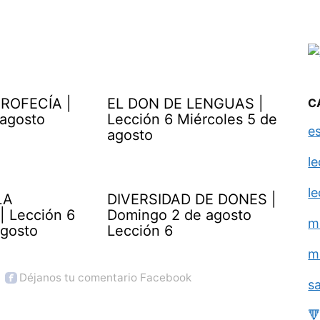
ROFECÍA |
EL DON DE LENGUAS |
C
 agosto
Lección 6 Miércoles 5 de
e
agosto
l
l
LA
DIVERSIDAD DE DONES |
| Lección 6
Domingo 2 de agosto
m
agosto
Lección 6
m
Déjanos tu comentario Facebook
s
