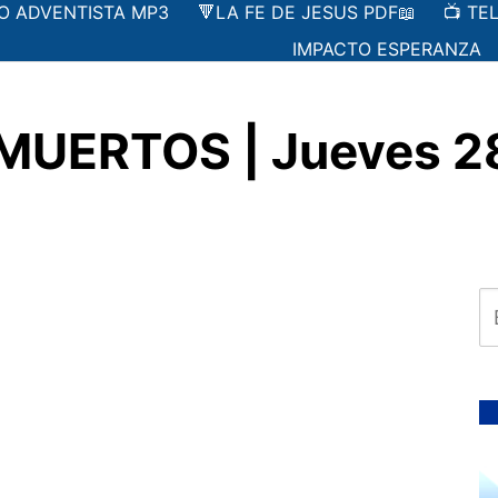
IO ADVENTISTA MP3
🔻LA FE DE JESUS PDF📖
📺 TE
IMPACTO ESPERANZA
MUERTOS | Jueves 28 