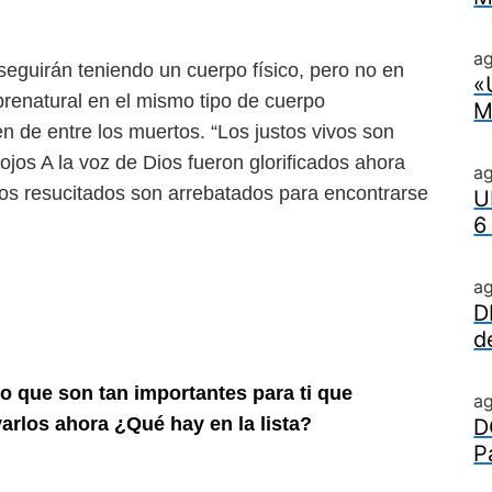
ag
seguirán teniendo un cuerpo físico, pero no en
«
renatural en el mismo tipo de cuerpo
M
en de entre los muertos. “Los justos vivos son
jos A la voz de Dios fueron glorificados ahora
a
tos resucitados son arrebatados para encontrarse
U
6
a
D
d
o que son tan importantes para ti que
a
varlos ahora ¿Qué hay en la lista?
D
P