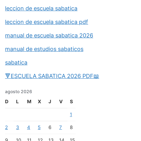
leccion de escuela sabatica
leccion de escuela sabatica pdf
manual de escuela sabatica 2026
manual de estudios sabaticos
sabatica
🔻ESCUELA SABATICA 2026 PDF📖
agosto 2026
D
L
M
X
J
V
S
1
2
3
4
5
6
7
8
9
10
11
12
13
14
15