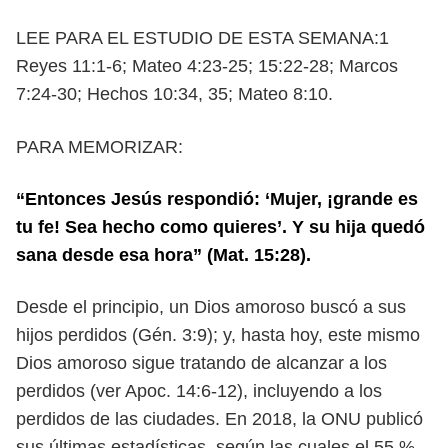
LEE PARA EL ESTUDIO DE ESTA SEMANA:1
Reyes 11:1-6; Mateo 4:23-25; 15:22-28;
Marcos
7:24-30; Hechos 10:34, 35; Mateo 8:10.
PARA MEMORIZAR:
“Entonces Jesús respondió: ‘Mujer, ¡grande es
tu fe! Sea hecho como quieres’. Y su
hija quedó
sana desde esa hora” (Mat. 15:28).
Desde el principio, un Dios amoroso buscó a sus
hijos perdidos (Gén. 3:9);
y, hasta hoy, este mismo
Dios amoroso sigue tratando de alcanzar a los
perdidos (ver Apoc. 14:6-12), incluyendo a los
perdidos de las ciudades.
En 2018, la ONU publicó
sus últimas estadísticas, según las cuales el 55 %