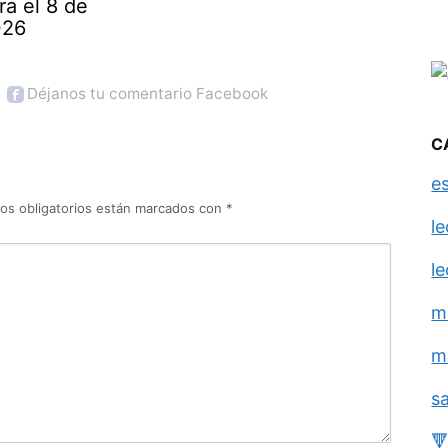
ra el 8 de
026
Déjanos tu comentario Facebook
C
e
os obligatorios están marcados con
*
l
l
m
m
s
