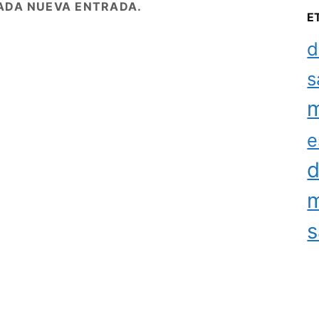
ADA NUEVA ENTRADA.
E
d
s
m
e
d
m
s