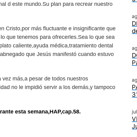
 mal d este mundo.Su plan para recrear nuestro
a
D
n Cristo,por más fluctuante e insignificante que
d
 lo que tenemos para ofrecerles.Sea lo que sea
lato caliente,ayuda médica,tratamiento dental
a
r abnegado que Jesús manifestó cuando estuvo
D
P
 vez más,a pesar de todos nuestros
ag
P
dad no le impidió servir a los demás,y tampoco
3
rante esta semana,HAP,cap.58.
ju
V
J