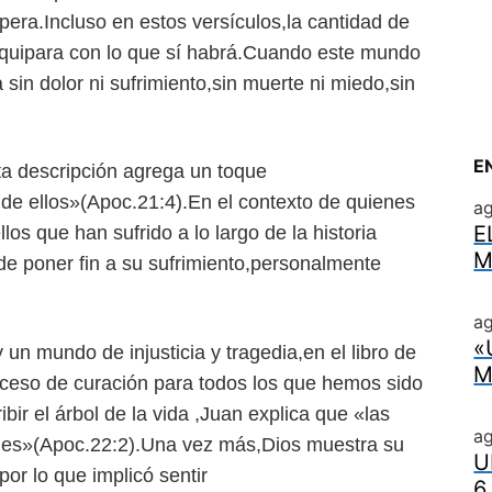
pera.Incluso en estos versículos,la cantidad de
 equipara con lo que sí habrá.Cuando este mundo
sin dolor ni sufrimiento,sin muerte ni miedo,sin
E
a descripción agrega un toque
 de ellos»(Apoc.21:4).En el contexto de quienes
a
E
os que han sufrido a lo largo de la historia
M
e poner fin a su sufrimiento,personalmente
ag
«
n mundo de injusticia y tragedia,en el libro de
M
ceso de curación para todos los que hemos sido
bir el árbol de la vida ,Juan explica que «las
a
iones»(Apoc.22:2).Una vez más,Dios muestra su
U
r lo que implicó sentir
6