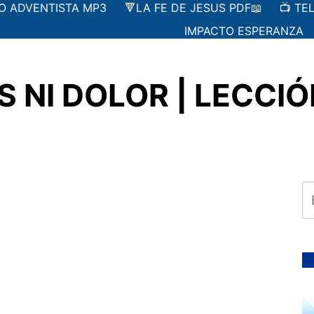
IO ADVENTISTA MP3
🔻LA FE DE JESUS PDF📖
📺 TE
IMPACTO ESPERANZA
NI DOLOR | LECCIÓN