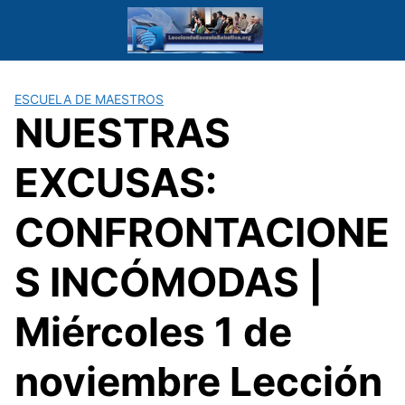
Saltar
al
contenido
ESCUELA DE MAESTROS
NUESTRAS
EXCUSAS:
CONFRONTACIONE
S INCÓMODAS |
Miércoles 1 de
noviembre Lección