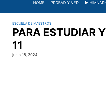
Saltar
HOME
PROBAD Y VED
▶️ HIMNAR
al
contenido
ESCUELA DE MAESTROS
PARA ESTUDIAR Y M
11
junio 16, 2024