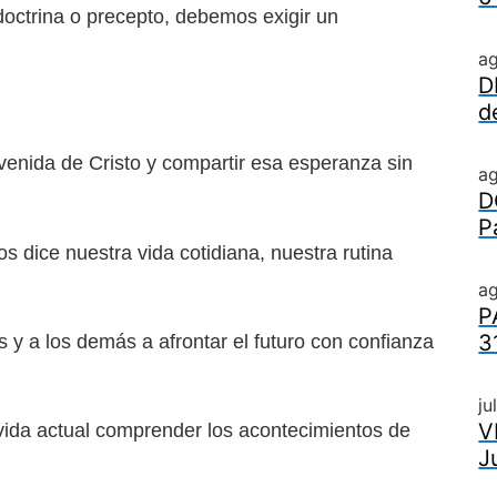
doctrina o precepto,
debemos exigir un
a
D
d
venida de Cristo y compar
tir esa esperanza sin
a
D
P
os dice nuestra vida co
tidiana, nuestra rutina
ag
P
3
y a los demás a afrontar
el futuro con confianza
ju
V
 vida actual comprender los
acontecimientos de
J