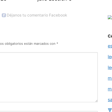
Déjanos tu comentario Facebook
C
os obligatorios están marcados con
*
e
l
l
m
m
s
