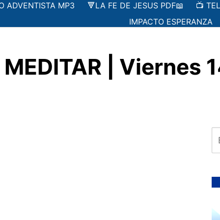
IO ADVENTISTA MP3
🔻LA FE DE JESUS PDF📖
📺 TE
IMPACTO ESPERANZA
EDITAR | Viernes 14