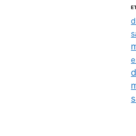
E
d
s
m
e
d
m
s