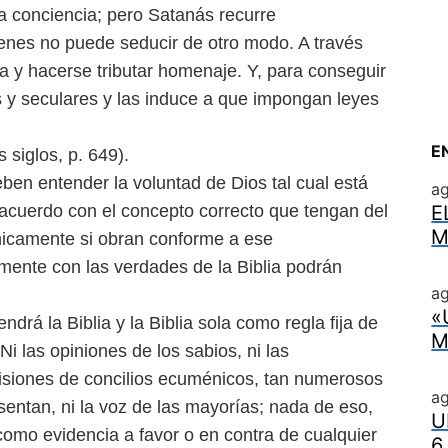
la conciencia; pero Satanás recurre
ienes no puede seducir de otro
modo. A través
cia y hacerse
tributar homenaje. Y, para conseguir
s y seculares y las induce a que impongan leyes
E
 siglos, p. 649).
eben entender la voluntad
de Dios tal cual está
a
e acuerdo
con el concepto correcto que tengan del
E
M
únicamente si obran conforme a ese
 mente con las verdades de la Biblia podrán
ag
«
ndrá la Biblia y la Biblia
sola como regla fija de
M
 Ni
las opiniones de los sabios, ni las
isiones de concilios ecuménicos, tan numerosos
a
sentan, ni la voz de las mayorías; nada de eso,
U
 como evidencia a favor o en contra de
cualquier
6