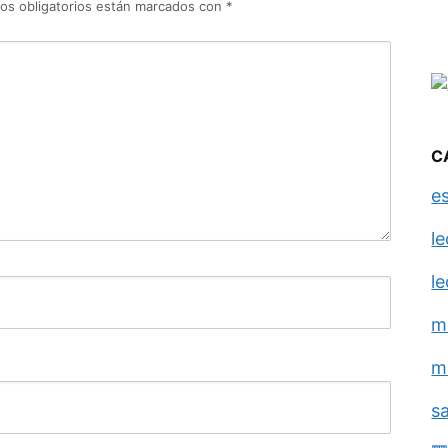
os obligatorios están marcados con
*
C
e
l
l
m
m
s