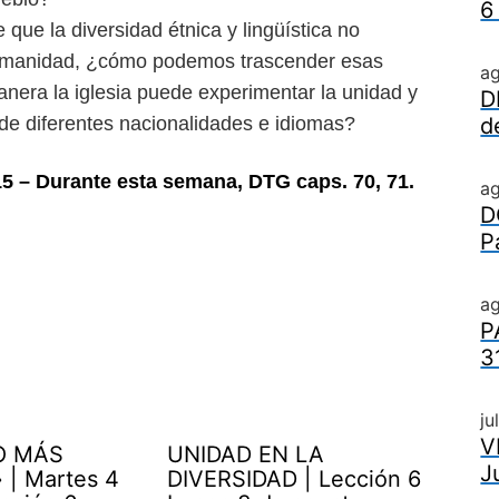
6
 que la diversidad étnica y lingüística no
 humanidad, ¿cómo podemos trascender esas
a
anera la iglesia puede experimentar la unidad y
D
 de diferentes nacionalidades e idiomas?
d
15 – Durante esta semana, DTG caps. 70, 71.
a
D
P
ag
P
3
ju
V
O MÁS
UNIDAD EN LA
J
| Martes 4
DIVERSIDAD | Lección 6