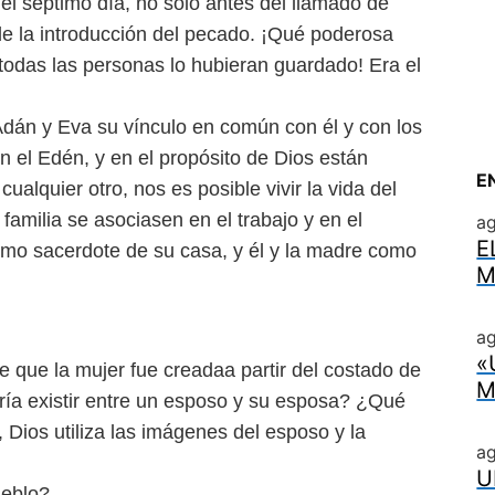
el séptimo día, no solo antes del llamado de
 de la introducción del pecado. ¡Qué poderosa
 todas las personas lo hubieran guardado! Era el
Adán y Eva su vínculo en común con él y con los
en el Edén, y en el propósito de Dios están
E
alquier otro, nos es posible vivir la vida del
familia se asociasen en el trabajo y en el
a
E
como sacerdote de su casa, y él y la madre como
M
ag
«
e que la mujer fue creadaa partir del costado de
M
ría existir entre un esposo y su esposa? ¿Qué
, Dios utiliza las imágenes del esposo y la
a
U
ueblo?