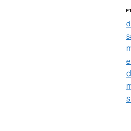
E
d
s
m
e
d
m
s