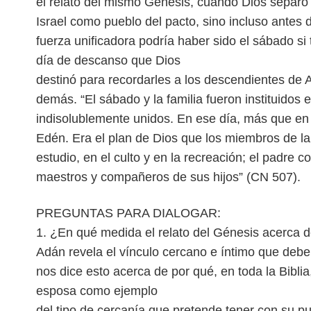
el relato del mismo Génesis, cuando Dios separó 
Israel como pueblo del pacto, sino incluso antes
fuerza unificadora podría haber sido el sábado si
día de descanso que Dios
destinó para recordarles a los descendientes de 
demás. “El sábado y la familia fueron instituidos 
indisolublemente unidos. En ese día, más que en cu
Edén. Era el plan de Dios que los miembros de la 
estudio, en el culto y en la recreación; el padre 
maestros y compañeros de sus hijos” (CN 507).
PREGUNTAS PARA DIALOGAR:
1. ¿En qué medida el relato del Génesis acerca d
Adán revela el vínculo cercano e íntimo que debe
nos dice esto acerca de por qué, en toda la Biblia
esposa como ejemplo
del tipo de cercanía que pretende tener con su p