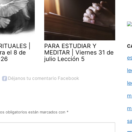
RITUALES |
PARA ESTUDIAR Y
C
ra el 8 de
MEDITAR | Viernes 31 de
e
026
julio Lección 5
l
Déjanos tu comentario Facebook
l
m
m
os obligatorios están marcados con
*
s