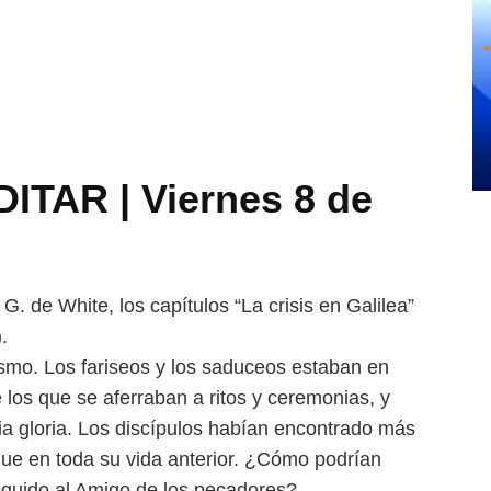
TAR | Viernes 8 de
G. de White, los capítulos “La
crisis en Galilea”
.
smo. Los fariseos y los
saduceos estaban en
e los que
se aferraban a ritos y ceremonias, y
ia gloria. Los discípulos habían encontrado más
que en toda su vida anterior. ¿Cómo podrían
eguido al Amigo de los pecadores?