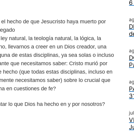
6
a
el hecho de que Jesucristo
haya muerto por
D
legado
d
ley natural, la teología
natural, la lógica, la
cho,
llevarnos a creer en un Dios creador, una
a
guna de estas disciplinas, ya sea solas o incluso
D
tante que necesitamos
saber: Cristo murió por
P
te
hecho (que todas estas disciplinas, incluso en
lmente necesitamos saber) sobre lo crucial que
ag
P
tima en cuestiones de fe?
3
ntar lo que Dios ha hecho
en y por nosotros?
ju
V
J