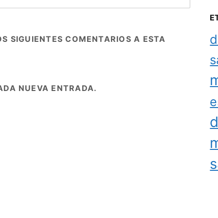
E
d
OS SIGUIENTES COMENTARIOS A ESTA
s
m
ADA NUEVA ENTRADA.
e
d
m
s