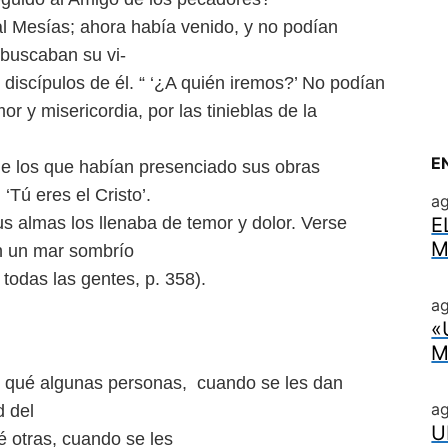
l Mesías; ahora había venido,
y no podían
 buscaban su vi-
discípulos de él.
“ ‘¿A quién iremos?’ No podían
or y misericordia, por las tinieblas de la
E
e los que habían presenciado
sus obras
‘Tú eres el Cristo’.
a
us almas los llenaba de temor
y dolor. Verse
E
M
en un mar sombrío
todas las gentes, p. 358).
ag
«
M
por qué algunas personas,
cuando se les dan
a
d del
U
é otras, cuando se les