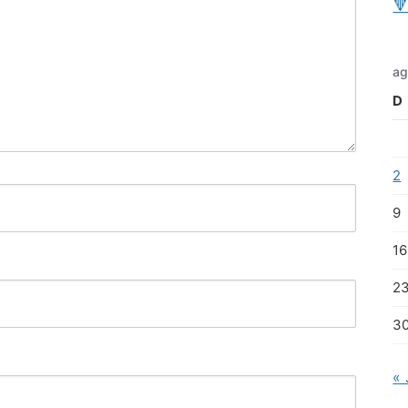

ag
D
2
9
16
2
3
« 