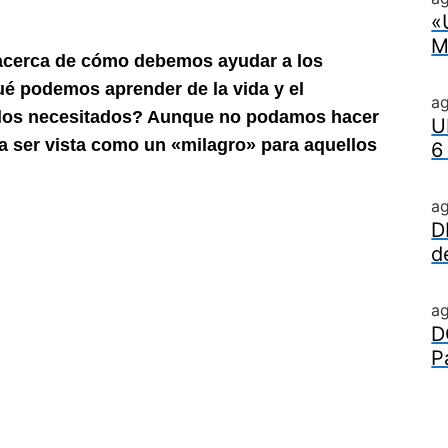
«
M
a acerca de cómo debemos ayudar
a los
é podemos aprender de la vida y el
a
 los necesitados? Aunque no podamos hacer
U
 ser vista como un «milagro» para aquellos
6
a
D
d
a
D
P