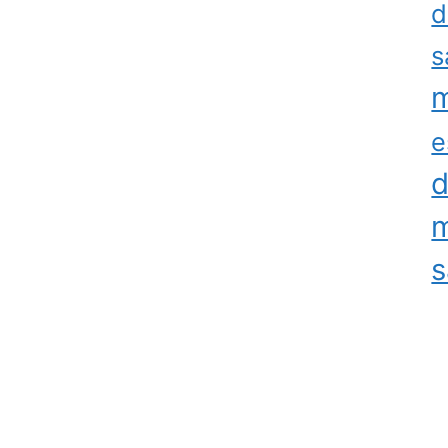
d
s
m
e
d
m
s