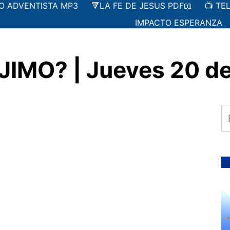
IO ADVENTISTA MP3
🔻LA FE DE JESUS PDF📖
📺 TE
IMPACTO ESPERANZA
IMO? | Jueves 20 de