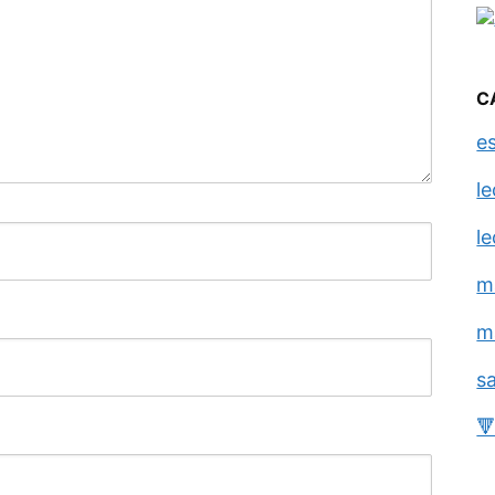
C
e
l
l
m
m
s
