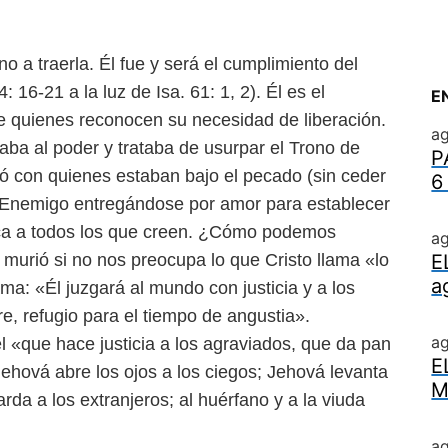
no a traerla. Él fue y será
el cumplimiento del
 4: 16-21
a la luz de Isa. 61: 1, 2). Él es el
E
de
quienes reconocen su necesidad de liberación.
ag
raba al poder y trataba de
usurpar el Trono de
P
có con
quienes estaban bajo el pecado (sin ceder
6
l Enemigo entregándose por amor para establecer
ifica a todos los que creen. ¿Cómo podemos
ag
o murió si no nos preocupa lo
que Cristo llama «lo
E
a
ma: «Él juzgará al mundo con justicia y a los
re, refugio para el tiempo de angustia».
a
 «que hace justicia a los agra
viados, que da pan
E
 Jehová abre
los ojos a los ciegos; Jehová levanta
M
rda a los extranjeros; al huérfano y a la viuda
ag