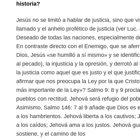
historia?
Jesús no se limitó a hablar de justicia, sino que vi
llamado y el anhelo profético de justicia (ver Luc.
Deseado de todas las naciones, especialmente 
En contraste directo con el Enemigo, que se afer
Dios, Jesús «se humilló a sí mismo» y se identifi
al pecado), la injusticia y la opresión,
y derrotó a
la justicia como
aquel que es justo y el que just
afirmar que nos preocupa la Ley por la que Crist
más importante de la Ley»?
Salmo 9: 8 y 9 procla
pueblos
con rectitud. Jehová será refugio del pob
Asimismo, Salmo 146: 7 al 9 añade que Dios es el
a los hambrientos. Jehová liberta a los cautivos;
a los caídos; Jehová ama a los justos. Jehová
gua
sostiene, y el camino de los