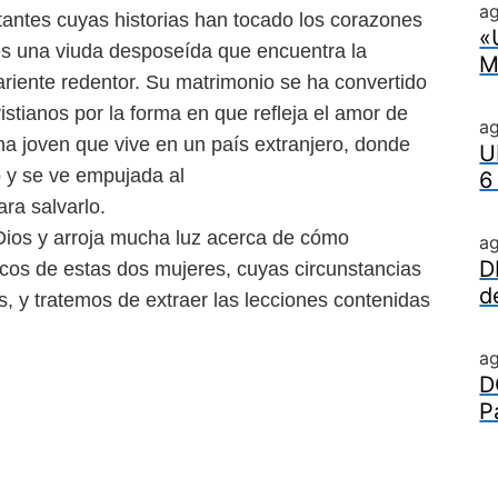
ag
tantes cuyas historias han
tocado los corazones
«
es una
viuda desposeída que encuentra la
M
ariente redentor. Su matrimonio se ha convertido
ristianos por la forma en que refleja el amor de
a
una joven que vive en un país extranjero,
donde
U
o y se ve empujada al
6
ra salvarlo.
 Dios y arroja mucha luz
acerca de cómo
a
D
icos de estas
dos mujeres, cuyas circunstancias
d
s, y tratemos de extraer las lecciones contenidas
a
D
P