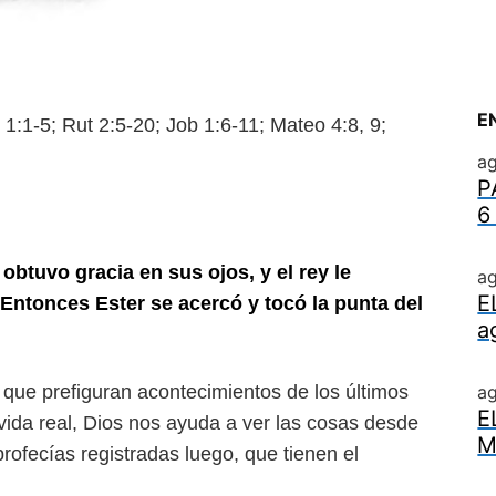
E
-5; Rut 2:5-20; Job 1:6-11; Mateo
4:8, 9;
ag
P
6
a obtuvo gracia en sus ojos, y el rey
le
ag
E
. Entonces Ester se acercó y tocó la
punta del
a
que prefiguran aconteci
mientos de los últimos
a
E
vida real, Dios nos ayuda a ver las cosas desde
M
profecías registradas luego, que tienen el