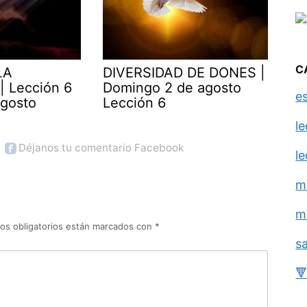
C
LA
DIVERSIDAD DE DONES |
| Lección 6
Domingo 2 de agosto
e
agosto
Lección 6
l
Déjanos tu comentario Facebook
l
m
m
os obligatorios están marcados con
*
s
