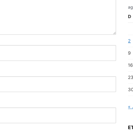
ag
D
2
9
16
2
3
« 
E