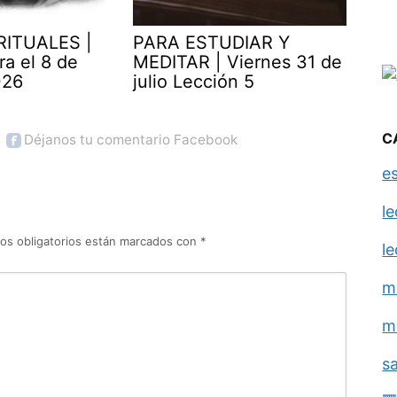
RITUALES |
PARA ESTUDIAR Y
ra el 8 de
MEDITAR | Viernes 31 de
026
julio Lección 5
C
Déjanos tu comentario Facebook
e
l
os obligatorios están marcados con
*
l
m
m
s