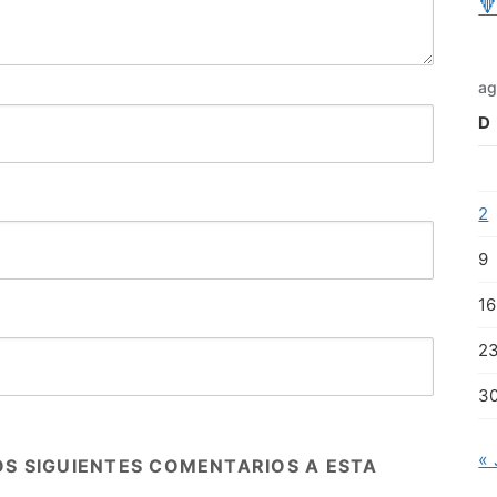

ag
D
2
9
16
2
3
« 
OS SIGUIENTES COMENTARIOS A ESTA