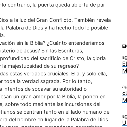
lo contrario, la puerta queda abierta de par
Dios a la luz del Gran Conflicto. También revela
 la Palabra de Dios y ha hecho todo lo posible
ia.
lvación sin la Biblia? ¿Cuánto entenderíamos
E
isterio de Jesús? Sin las Escrituras,
a
ofundidad del sacrificio de Cristo, la gloria
E
y la majestuosidad de su regreso?
M
as estas verdades cruciales. Ella, y solo ella,
r toda la verdad sagrada. Por lo tanto,
ag
 intentos de socavar su autoridad o
«
ofesan un gran amor por la Biblia, la ponen en
M
, sobre todo mediante las incursiones del
ianos se centran tanto en el lado humano de
a
labra del hombre en lugar de la Palabra de Dios.
U