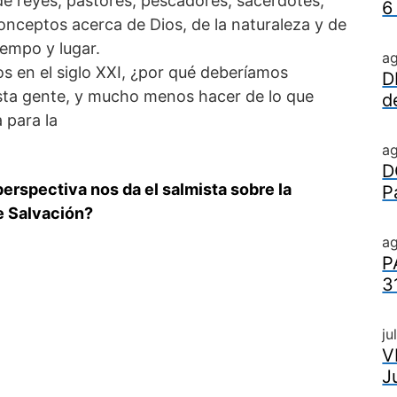
de reyes, pastores, pescadores, sacerdotes,
6
onceptos acerca de Dios, de la naturaleza y de
iempo y lugar.
a
os en el siglo XXI, ¿por qué deberíamos
D
sta gente, y mucho menos hacer de lo que
d
 para la
a
D
perspectiva nos da el salmista sobre la
P
de Salvación?
ag
P
3
ju
V
J