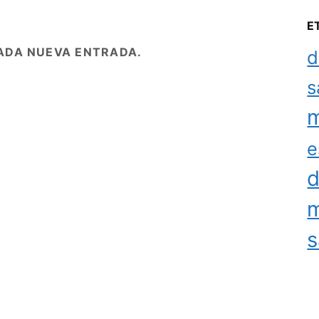
E
ADA NUEVA ENTRADA.
d
s
m
e
d
m
s