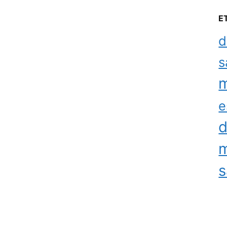
E
d
s
m
e
d
m
s