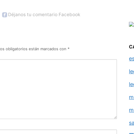
Déjanos tu comentario Facebook
C
os obligatorios están marcados con
*
e
l
l
m
m
s