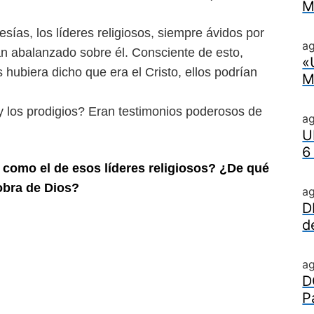
M
sías, los líderes religiosos,
siempre ávidos por
ag
an aba
lanzado sobre él. Consciente de esto,
«
 hubiera dicho que era el Cristo, ellos podrían
M
y los prodigios? Eran testimonios
poderosos de
a
U
6
como el de esos líderes religiosos?
¿De qué
obra de Dios?
a
D
d
a
D
P