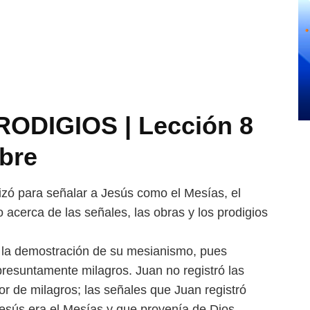
ODIGIOS | Lección 8
bre
izó para señalar a Jesús
como el Mesías, el
io acerca
de las señales, las obras y los prodigios
s la demostración de su
mesianismo, pues
presunta
mente milagros. Juan no registró las
r de milagros; las señales que Juan registró
esús era el Mesías y que provenía de Dios