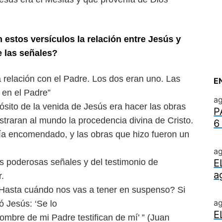
n estos versículos la relación
entre Jesús y
e las señales?
a relación con el Padre. Los
dos eran uno. Las
E
 en el Padre”
ag
ósito de la venida de Jesús era hacer las obras
P
traran al mundo la procedencia divina de Cristo.
6
abía encomendado, y las obras que
hizo fueron un
ag
as poderosas señales y del
testimonio de
E
a
.
‘¿Hasta cuándo nos vas a tener
en suspenso? Si
a
ó Jesús: ‘Se lo
E
nombre de mi Padre testifican
de mí’ ” (Juan