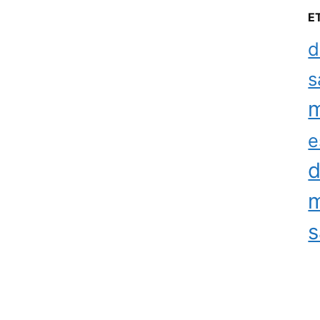
E
d
s
m
e
d
m
s