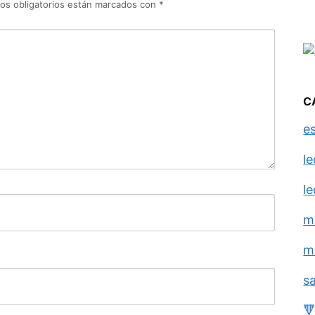
os obligatorios están marcados con
*
C
e
l
l
m
m
s
