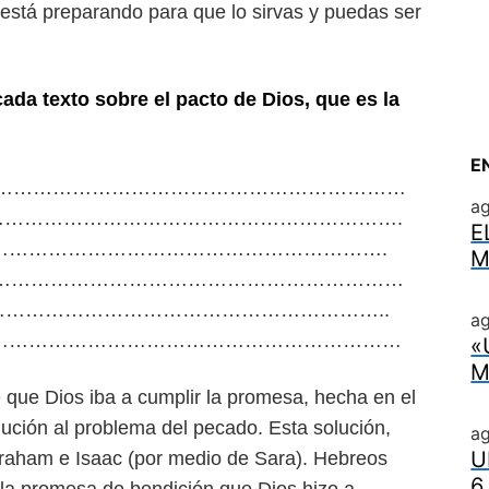
l está preparando para que lo
sirvas y puedas ser
cada texto sobre el pacto de
Dios, que es la
E
………………………………………………………………
a
…………………………………………………………….
E
………………………………………………………….
M
………………………………………………………………
…………………………………………………………..
ag
………………………………………………………………
«
M
 que Dios iba a cumplir la
promesa, hecha en el
lución al
problema del pecado. Esta solución,
a
U
raham e Isaac (por medio de Sara). Hebreos
6