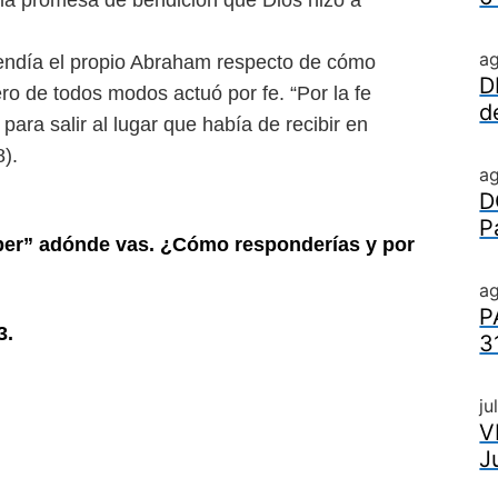
la promesa de bendición que Dios hizo a
a
endía el propio Abraham
respecto de cómo
D
pero de todos
modos actuó por fe. “Por la fe
d
ó
para salir al lugar que había de recibir en
8).
a
D
P
aber” adónde vas. ¿Cómo responde
rías y por
ag
P
3.
3
ju
V
J