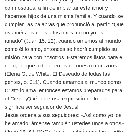
con nosotros,
a fin de implantar este amor y
hacernos hijos de una misma familia. Y cuando
se
cumplan las palabras que pronunció al partir: “Que
os améis los unos a los
otros, como yo os he
amado” (Juan 15: 12), cuando amemos al mundo
como él
lo amó, entonces se habrá cumplido su
misión para con nosotros. Estaremos
listos para el
cielo, porque lo tendremos en nuestro corazón»
(Elena G. de White,
El Deseado de todas las
gentes, p. 611).
Cuando amamos al mundo como
Cristo lo ama, entonces estamos prepa
rados para
el Cielo. ¡Qué poderosa expresión de lo que
significa ser seguidor
de Jesús!
Jesús ordena a sus seguidores: «Así como yo los
he amado, ámense también
ustedes unos a otros»
(Juan 13: 34, RVC). Jesús también proclama: «En