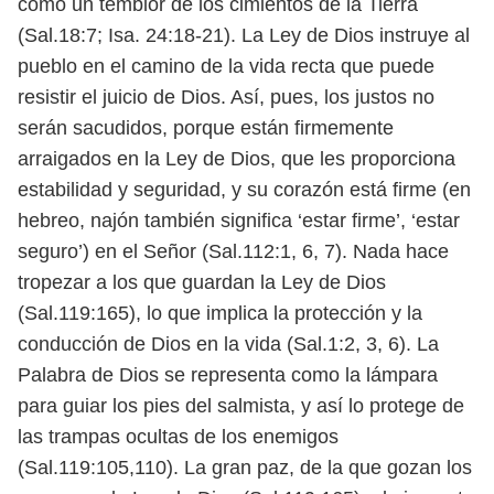
como un temblor de los cimientos de la Tierra
(Sal.18:7; Isa. 24:18-21). La Ley de
Dios instruye al
pueblo en el camino de la vida recta que puede
resistir el juicio
de Dios. Así, pues, los justos no
serán sacudidos, porque están firmemente
arraigados en la Ley de Dios, que les proporciona
estabilidad y seguridad, y
su corazón está firme (en
hebreo, najón también significa ‘estar firme’, ‘estar
seguro’) en el Señor (Sal.112:1, 6, 7). Nada hace
tropezar a los que guardan la Ley
de Dios
(Sal.119:165), lo que implica la protección y la
conducción de Dios en la
vida (Sal.1:2, 3, 6).
La
Palabra de Dios se representa como la lámpara
para guiar los pies del sal
mista, y así lo protege de
las trampas ocultas de los enemigos
(Sal.119:105,110).
La gran paz, de la que gozan los