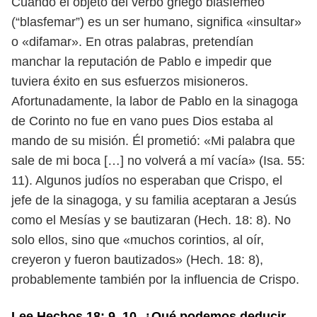
Cuando el objeto del verbo griego
blasfēmeō
(“blasfemar”) es un ser humano, significa «insultar»
o «difamar». En
otras palabras, pretendían
manchar la reputación de Pablo e impedir que
tuviera
éxito en sus esfuerzos misioneros.
Afortunadamente, la labor de Pablo en la sinagoga
de Corinto no fue en
vano pues Dios estaba al
mando de su misión. Él prometió: «Mi palabra que
sale de mi boca […] no volverá a mí vacía» (Isa. 55:
11). Algunos judíos no espe
raban que Crispo, el
jefe de la sinagoga, y su familia aceptaran a Jesús
como el
Mesías y se bautizaran (Hech. 18: 8). No
solo ellos, sino que «muchos corintios,
al oír,
creyeron y fueron bautizados» (Hech. 18: 8),
probablemente también por
la influencia de Crispo.
Lee Hechos 18: 9, 10. ¿Qué podemos deducir