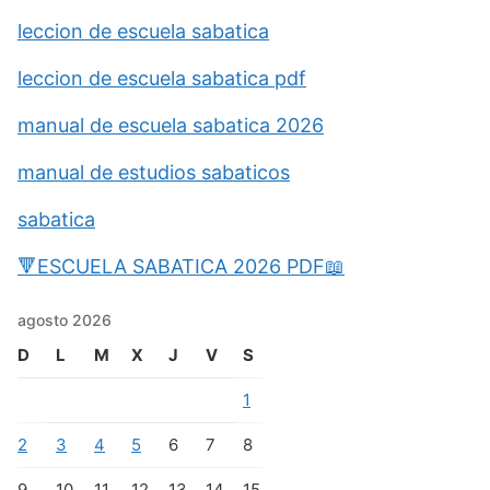
leccion de escuela sabatica
leccion de escuela sabatica pdf
manual de escuela sabatica 2026
manual de estudios sabaticos
sabatica
🔻ESCUELA SABATICA 2026 PDF📖
agosto 2026
D
L
M
X
J
V
S
1
2
3
4
5
6
7
8
9
10
11
12
13
14
15