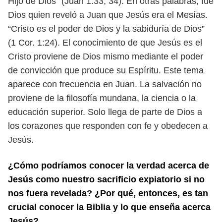
Hijo de Dios” (Juan 1:33, 34). En otras palabras, fue
Dios
quien reveló a Juan que Jesús era el Mesías.
“Cristo es el poder de Dios y la sabiduría de Dios”
(1 Cor. 1:24). El conoci
miento de que Jesús es el
Cristo proviene de Dios mismo mediante el poder
de
convicción que produce su Espíritu. Este tema
aparece con frecuencia en Juan.
La salvación no
proviene de la filosofía mundana, la ciencia o la
educación
superior. Solo llega de parte de Dios a
los corazones que responden con fe y
obedecen a
Jesús.
¿Cómo podríamos conocer la verdad acerca de
Jesús como nuestro sacrificio ex
piatorio si no
nos fuera revelada? ¿Por qué, entonces, es tan
crucial conocer la
Biblia y lo que enseña acerca
Jesús?