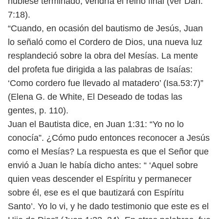
hubiese terminado, vendría el reino final
(ver Dan.
7:18).
“Cuando, en ocasión del bautismo de Jesús, Juan
lo señaló como el Cordero de
Dios, una nueva luz
resplandeció sobre la obra del Mesías. La mente
del profeta
fue dirigida a las palabras de Isaías:
‘Como cordero fue llevado al matadero’ (Isa.
53:7)”
(Elena G. de White, El Deseado de todas las
gentes, p. 110).
Juan el Bautista dice, en Juan 1:31: “Yo no lo
conocía”. ¿Cómo pudo entonces
reconocer a Jesús
como el Mesías? La respuesta es que el Señor que
envió a Juan
le había dicho antes: “ ‘Aquel sobre
quien veas descender el Espíritu y perma
necer
sobre él, ese es el que bautizará con Espíritu
Santo’. Yo lo vi, y he dado
testimonio que este es el