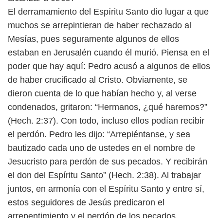
El derramamiento del Espíritu Santo dio lugar a que
muchos se arrepintieran
de haber rechazado al
Mesías, pues seguramente algunos de ellos
estaban en
Jerusalén cuando él murió. Piensa en el
poder que hay aquí: Pedro acusó a
algunos de ellos
de haber crucificado al Cristo. Obviamente, se
dieron cuenta
de lo que habían hecho y, al verse
condenados, gritaron: “Hermanos, ¿qué ha
remos?”
(Hech. 2:37).
Con todo, incluso ellos podían recibir
el perdón. Pedro les dijo: “Arrepién
tanse, y sea
bautizado cada uno de ustedes en el nombre de
Jesucristo para
perdón de sus pecados. Y recibirán
el don del Espíritu Santo” (Hech. 2:38).
Al trabajar
juntos, en armonía con el Espíritu Santo y entre sí,
estos segui
dores de Jesús predicaron el
arrepentimiento y el perdón de los pecados,