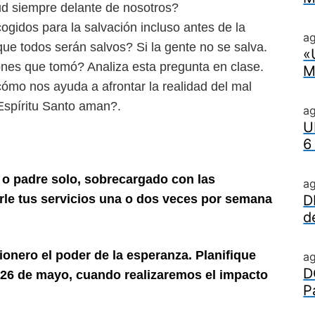
ud siempre delante de nosotros?
ogidos para la salvación incluso antes de la
ag
que todos serán salvos? Si la gente no se salva.
«
ones que tomó? Analiza esta pregunta en clase.
M
cómo nos ayuda a afrontar la realidad del mal
 Espíritu Santo aman?.
a
U
6
 o padre solo, sobrecargado con las
a
rle tus servicios una o dos veces por semana
D
d
sionero el poder de la esperanza. Planifique
a
D
ia 26 de mayo, cuando realizaremos el impacto
P