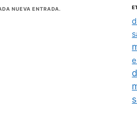
E
ADA NUEVA ENTRADA.
d
s
m
e
d
m
s