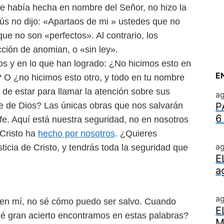
ue había hecha en nombre del Señor, no hizo la
ús no dijo: «Apartaos de mi » ustedes que no
ue no son «perfectos». Al contrario, los
ción de anomian, o «sin ley».
os y en lo que han logrado: ¿No hicimos esto en
E
O ¿no hicimos esto otro, y todo en tu nombre
 de estar para llamar la atención sobre sus
ag
nte de Dios? Las únicas obras que nos salvarán
P
6
 fe. Aquí está nuestra seguridad, no en nosotros
 Cristo ha
hecho por nosotros
. ¿Quieres
ag
ticia de Cristo, y tendrás toda la seguridad que
E
a
a
jo en mí, no sé cómo puedo ser salvo. Cuando
E
 gran acierto encontramos en estas palabras?
M