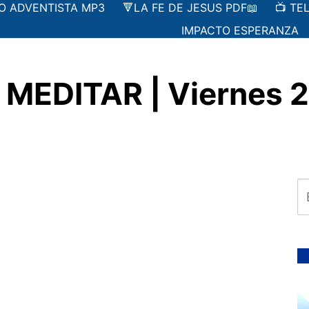
IO ADVENTISTA MP3
🔻LA FE DE JESUS PDF📖
📺 TE
IMPACTO ESPERANZA
EDITAR | Viernes 27