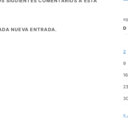
OS SIGUIENTES COMENTARIOS A ESTA
ag
D
ADA NUEVA ENTRADA.
2
9
16
2
3
« 