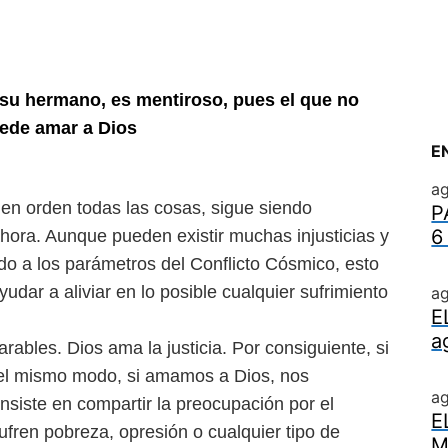
a su hermano, es mentiroso,
pues el que no
ede amar a Dios
E
ag
 en orden todas las cosas,
sigue siendo
P
6
ahora. Aun
que pueden existir muchas injusticias y
do a los parámetros del Conflicto Cósmico, esto
udar a aliviar en lo posible cualquier
sufrimiento
ag
E
a
arables. Dios ama la justicia.
Por consiguiente, si
l mismo modo, si amamos a Dios, nos
a
siste en compartir la preocupación por el
E
fren pobreza, opresión o cualquier tipo de
M