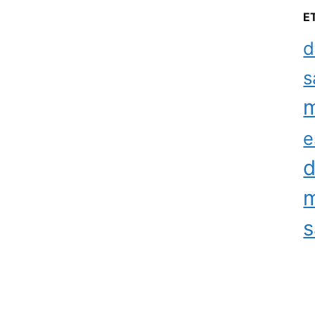
E
d
s
m
e
d
m
s