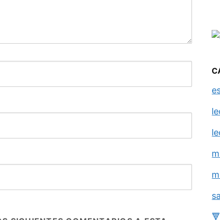
C
e
l
l
m
m
s
