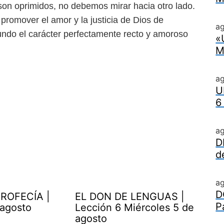
on oprimidos, no debemos mirar hacia
otro lado.
 promover el amor
y la justicia de Dios de
ag
undo el
carácter perfectamente recto y amoroso
«
M
a
U
6
a
D
d
a
D
ROFECÍA |
EL DON DE LENGUAS |
P
 agosto
Lección 6 Miércoles 5 de
agosto